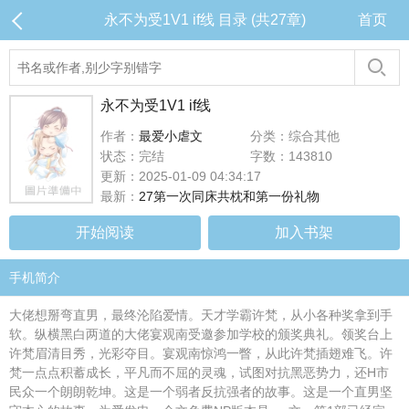
永不为受1V1 if线 目录 (共27章)
首页
永不为受1V1 if线
作者：
最爱小虐文
分类：综合其他
状态：完结
字数：143810
更新：2025-01-09 04:34:17
最新：
27第一次同床共枕和第一份礼物
开始阅读
加入书架
手机简介
大佬想掰弯直男，最终沦陷爱情。天才学霸许梵，从小各种奖拿到手
软。纵横黑白两道的大佬宴观南受邀参加学校的颁奖典礼。领奖台上
许梵眉清目秀，光彩夺目。宴观南惊鸿一瞥，从此许梵插翅难飞。许
梵一点点积蓄成长，平凡而不屈的灵魂，试图对抗黑恶势力，还H市
民众一个朗朗乾坤。这是一个弱者反抗强者的故事。这是一个直男坚