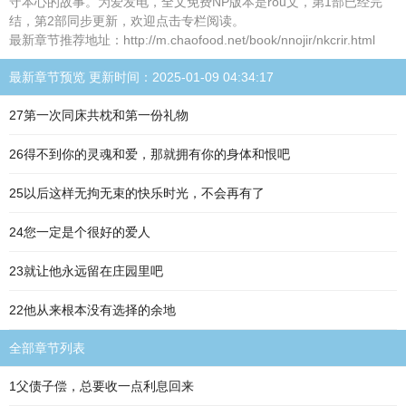
守本心的故事。为爱发电，全文免费NP版本是rou文，第1部已经完
结，第2部同步更新，欢迎点击专栏阅读。
最新章节推荐地址：http://m.chaofood.net/book/nnojir/nkcrir.html
最新章节预览 更新时间：2025-01-09 04:34:17
27第一次同床共枕和第一份礼物
26得不到你的灵魂和爱，那就拥有你的身体和恨吧
25以后这样无拘无束的快乐时光，不会再有了
24您一定是个很好的爱人
23就让他永远留在庄园里吧
22他从来根本没有选择的余地
全部章节列表
1父债子偿，总要收一点利息回来