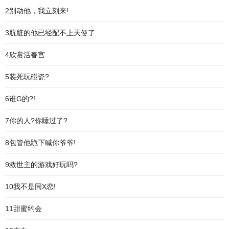
2别动他，我立刻来!
3肮脏的他已经配不上天使了
4欣赏活春宫
5装死玩碰瓷?
6谁G的?!
7你的人?你睡过了?
8包管他跪下喊你爷爷!
9救世主的游戏好玩吗?
10我不是同X恋!
11甜蜜约会