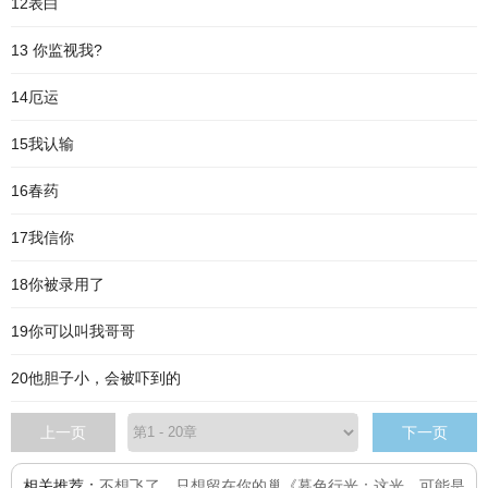
12表白
13 你监视我?
14厄运
15我认输
16春药
17我信你
18你被录用了
19你可以叫我哥哥
20他胆子小，会被吓到的
上一页
下一页
相关推荐：
不想飞了，只想留在你的巢
《暮色行光：这光，可能是