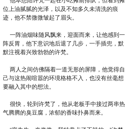
他本想陪许梵一起在小吃摊前排队，但看到摊
位上油腻腻的光泽，以及不知多久未清洗的痕
迹，他不禁微微皱起了眉头。
一阵油烟味随风飘来，迎面而来，让他感到一
阵反胃，他下意识地后退了几步，一手插兜，默
默注视着兴致勃勃的许梵。
两人之间仿佛隔着一道无形的屏障，他觉得自
己与这热闹喧嚣的环境格格不入，也没有丝毫想
要融入其中的想法。
很快，轮到许梵了，他从老板手中接过两串热
气腾腾的臭豆腐，浓郁的香味扑鼻而来。