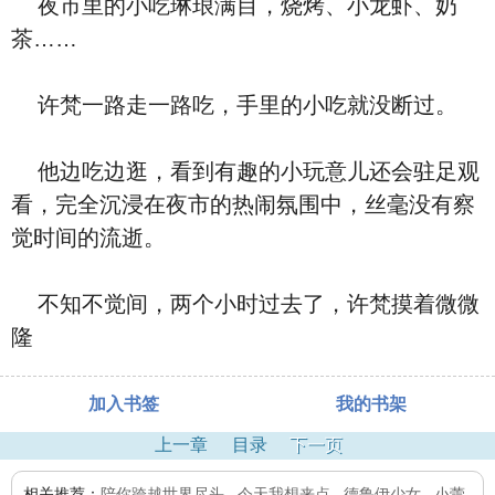
夜市里的小吃琳琅满目，烧烤、小龙虾、奶
茶……
许梵一路走一路吃，手里的小吃就没断过。
他边吃边逛，看到有趣的小玩意儿还会驻足观
看，完全沉浸在夜市的热闹氛围中，丝毫没有察
觉时间的流逝。
不知不觉间，两个小时过去了，许梵摸着微微
隆
加入书签
我的书架
上一章
目录
下一页
相关推荐：
陪你跨越世界尽头
,
今天我想来点
,
德鲁伊少女
,
小蕾