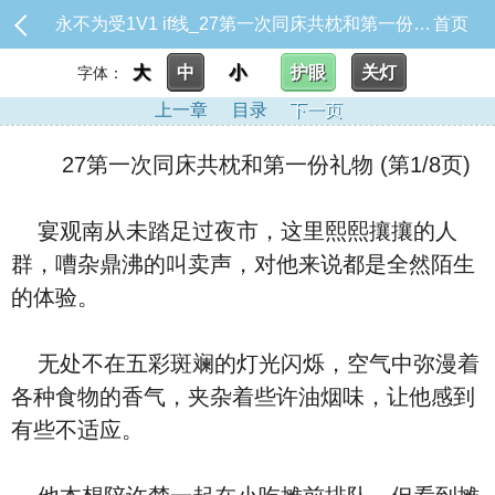
永不为受1V1 if线_27第一次同床共枕和第一份礼物
首页
大
中
小
护眼
关灯
字体：
上一章
目录
下一页
27第一次同床共枕和第一份礼物 (第1/8页)
宴观南从未踏足过夜市，这里熙熙攘攘的人
群，嘈杂鼎沸的叫卖声，对他来说都是全然陌生
的体验。
无处不在五彩斑斓的灯光闪烁，空气中弥漫着
各种食物的香气，夹杂着些许油烟味，让他感到
有些不适应。