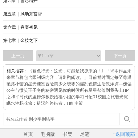
第四章｜雪尽梅开
第五章｜风动东宫雪
第六章｜春宴初见
第七章｜金枝之下
上一页
下一页
相关推荐：
《暮色行光：这光，可能是我撩来的！》「※本作品未
来章节将包含限制级内容，请斟酌阅读。」目前暂时固定每
至尊猎
艳路
小蕾的星光糖蜜冒险
美少女晓雯的淫乱色情生活
致洋贞—傀儡
公主与微笑王子
冬的秘密
遇见你的时候所有星星都落到我头上
HP
之和平时代的里德尔教授
始祖小姐的学习日记01校园之旅
若光沉
眠
水性杨花篇：糙汉的终结者，H
红尘策
首页
电脑版
书架
足迹
↑返回顶部