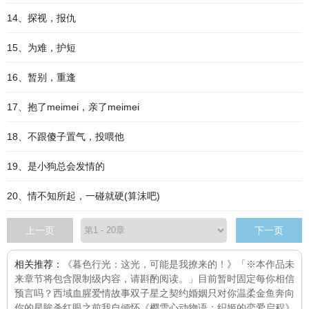
14、探视，报仇
15、为难，护短
16、暂别，重逢
17、抱了meimei，亲了meimei
18、不跟傻子置气，投喂他
19、是小狗总会发情的
20、情不知所起，一碰就硬(算沫吧)
上一页
下一页
相关推荐：
《暮色行光：这光，可能是我撩来的！》「※本作品未
来章节将包含限制级内容，请斟酌阅读。」目前暂时固定每
你相信
预言吗？
西域血腥爱情故事
双子星之契约婚姻
只对你温柔
金鱼
奔向
你的星眸
杀红眼之前
我自倾怀
《樱雪心动物语：织姬的恋爱启程》