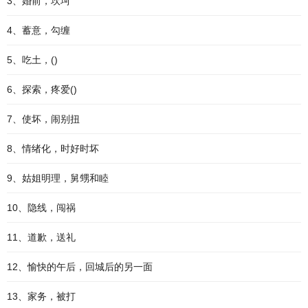
3、婚前，坎坷
4、蓄意，勾缠
5、吃土，()
6、探索，疼爱()
7、使坏，闹别扭
8、情绪化，时好时坏
9、姑姐明理，舅甥和睦
10、隐线，闯祸
11、道歉，送礼
12、愉快的午后，回城后的另一面
13、家务，被打