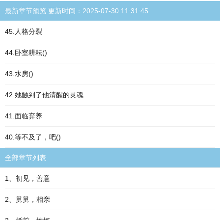
最新章节预览 更新时间：2025-07-30 11:31:45
45.人格分裂
44.卧室耕耘()
43.水房()
42.她触到了他清醒的灵魂
41.面临弃养
40.等不及了，吧()
全部章节列表
1、初见，善意
2、舅舅，相亲