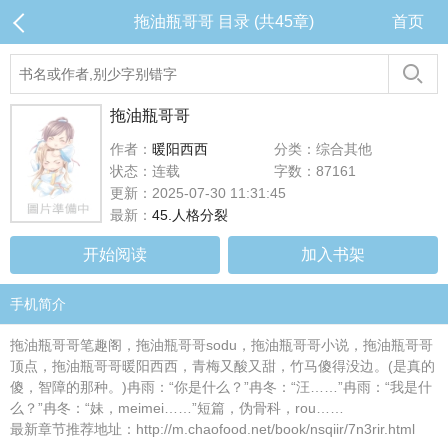
拖油瓶哥哥 目录 (共45章)
首页
拖油瓶哥哥
作者：
暖阳西西
分类：综合其他
状态：连载
字数：87161
更新：2025-07-30 11:31:45
最新：
45.人格分裂
开始阅读
加入书架
手机简介
拖油瓶哥哥笔趣阁，拖油瓶哥哥sodu，拖油瓶哥哥小说，拖油瓶哥哥
顶点，拖油瓶哥哥暖阳西西，青梅又酸又甜，竹马傻得没边。(是真的
傻，智障的那种。)冉雨：“你是什么？”冉冬：“汪……”冉雨：“我是什
么？”冉冬：“妹，meimei……”短篇，伪骨科，rou……
最新章节推荐地址：http://m.chaofood.net/book/nsqiir/7n3rir.html