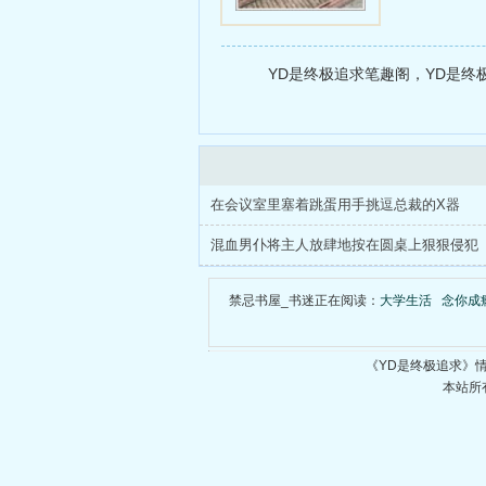
狠狠贯穿不
YD是终极追求笔趣阁，YD是终极
在会议室里塞着跳蛋用手挑逗总裁的X器
混血男仆将主人放肆地按在圆桌上狠狠侵犯
禁忌书屋_书迷正在阅读：
大学生活
念你成瘾 
《YD是终极追求》
本站所