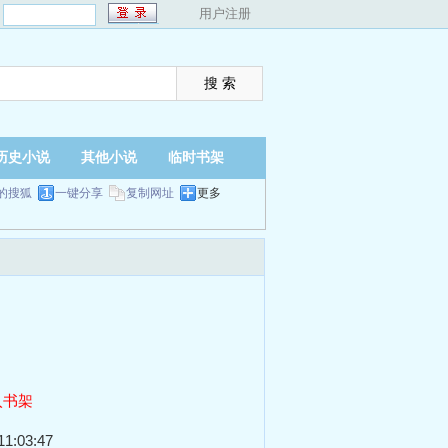
：
用户注册
历史小说
其他小说
临时书架
的搜狐
一键分享
复制网址
更多
入书架
1:03:47