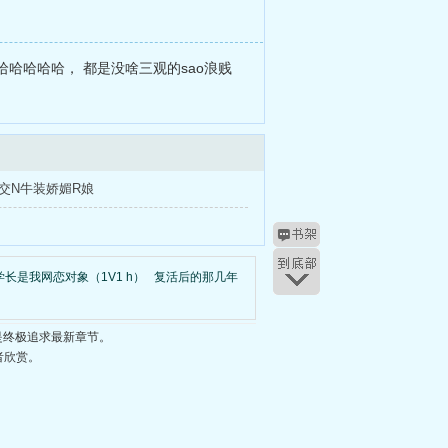
哈哈哈哈哈， 都是没啥三观的sao浪贱
ty混交N牛装娇媚R娘
学长是我网恋对象（1V1 h）
复活后的那几年
是终极追求最新章节。
者欣赏。