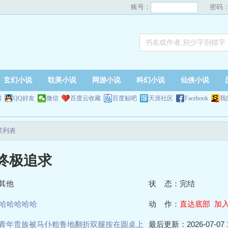
账号：
密码
玄幻小说
耽美小说
网游小说
科幻小说
仙侠小说
网
QQ好友
微信
百度云收藏
百度贴吧
天涯社区
Facebook
我
节列表
终极追求
其他
状 态：完结
哈哈哈哈哈
动 作：
直达底部
加
青年贵族被马仆粗鲁地翻折双腿按在圆桌上
最后更新：2026-07-07 1