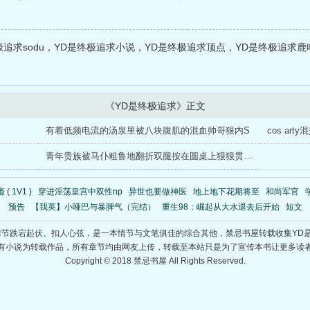
停侵犯
追求sodu，YD是终极追求小说，YD是终极追求顶点，YD是终极追求鹿
《YD是终极追求》正文
有着低频电流的汤泉里被八块腹肌的混血帅哥狠内S
cos ar
青年贵族被马仆粗鲁地翻折双腿按在圆桌上狠狠贯穿不停侵犯
( 1V1 )
穿进淫荡皇宫中双性np
异世也要做神医
地上地下花期将至
和尚军官
预告
【我英】小哑巴与暴脾气（完结）
重生98：崛起从大水退去后开始
短文
情节跌宕起伏、扣人心弦，是一本情节与文笔俱佳的综合其他，禁忌书屋转载收集YD
有小说为转载作品，所有章节均由网友上传，转载至本站只是为了宣传本书让更多读
Copyright © 2018 禁忌书屋 All Rights Reserved.