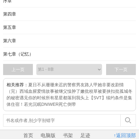
序章
第四章
第五章
第六章
第七章（记忆）
上一页
下一页
相关推荐：
夏日不从
珊珊来迟的警察男友
路人甲她非要改剧情
（完）
西域血腥爱情故事
被继父懆肿了嫩批
校草被要挟扣批
孤城
冬
的秘密
遇见你的时候所有星星都落到我头上
【SVT】续约条件是集
体住宿！
若光沉眠
DNIWER死亡倒带
首页
电脑版
书架
足迹
↑返回顶部