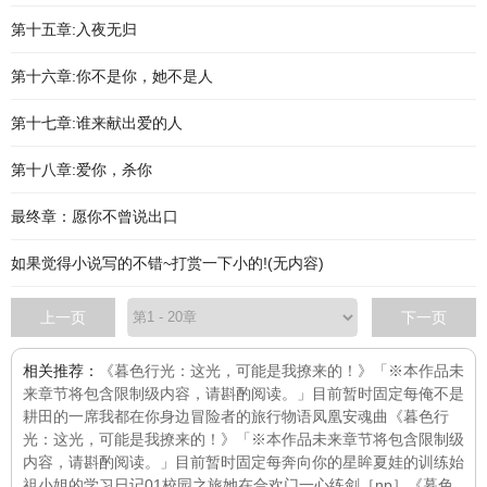
第十五章:入夜无归
第十六章:你不是你，她不是人
第十七章:谁来献出爱的人
第十八章:爱你，杀你
最终章：愿你不曾说出口
如果觉得小说写的不错~打赏一下小的!(无内容)
上一页
下一页
相关推荐：
《暮色行光：这光，可能是我撩来的！》「※本作品未
来章节将包含限制级内容，请斟酌阅读。」目前暂时固定每
俺不是
耕田的
一席
我都在你身边
冒险者的旅行物语
凤凰安魂曲
《暮色行
光：这光，可能是我撩来的！》「※本作品未来章节将包含限制级
内容，请斟酌阅读。」目前暂时固定每
奔向你的星眸
夏娃的训练
始
祖小姐的学习日记01校园之旅
她在合欢门一心练剑［np］
《暮色