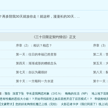
多陪我30天就放你走！就这样，漫漫长的30天.. ...
《三十日限定契约情侣》正文
序章（2）：相识？相恋？
序章（3）
第一天：往日的幸福已然变形
第二天：
第四天：渐渐成形的糟糕念头
第五天：
第七天：自以为藏很好
第八天：
第十天：一方顺利一方水逆
第十一天
读：
预告
深度下坠
学长是我网恋对象（1V1 h）
晚晚的生活（NP）
地上地下花
患有性瘾的恶役大小姐！？开始寻找前世之旅后居然开启了后宫模式！？
帝级推销员
【文豪野犬】您的好友殉情狂魔已上线（完结）
火影忍者卡伊《我们同居了》线上试