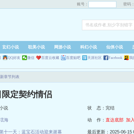
账号：
密码
玄幻小说
耽美小说
网游小说
科幻小说
仙侠小说
网
QQ好友
微信
百度云收藏
百度贴吧
天涯社区
Facebook
我
新章节列表
日限定契约情侣
小说
状 态：完结
澐海
动 作：
直达底部
加
第十一天：蓝宝石活动迎来谢幕
最后更新：2025-06-15 0