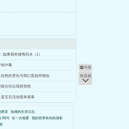
：如果我有後悔药水（1）
苦恼中毒
大自然的变化与我们是如何相似
裂痕往往出现得突然
：蓝宝石活动迎来谢幕
期将至
洛姆的生存日志
-阿珂
在一次相爱
我的世界有你的身影
阅