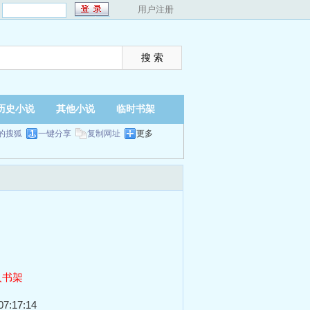
：
用户注册
历史小说
其他小说
临时书架
的搜狐
一键分享
复制网址
更多
入书架
7:17:14