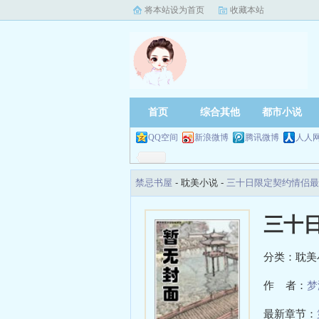
将本站设为首页
收藏本站
首页
综合其他
都市小说
QQ空间
新浪微博
腾讯微博
人人
禁忌书屋
- 耽美小说 -
三十日限定契约情侣最
三十
分类：耽美
作 者：
梦
最新章节：