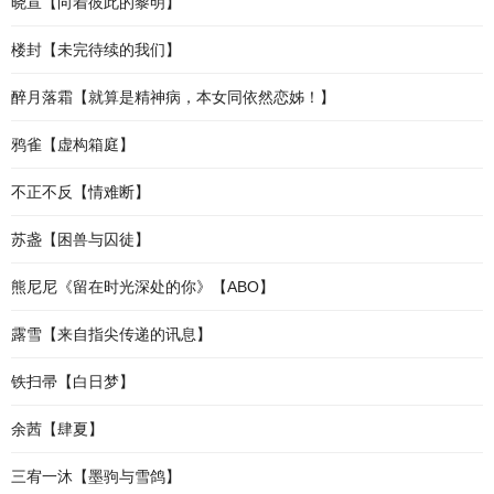
晓宣【向着彼此的黎明】
楼封【未完待续的我们】
醉月落霜【就算是精神病，本女同依然恋姊！】
鸦雀【虚构箱庭】
不正不反【情难断】
苏盏【困兽与囚徒】
熊尼尼《留在时光深处的你》【ABO】
露雪【来自指尖传递的讯息】
铁扫帚【白日梦】
余茜【肆夏】
三宥一沐【墨驹与雪鸽】