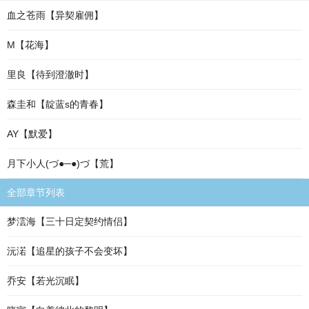
血之苍雨【异契雇佣】
M【花海】
里良【待到澄澈时】
森圭和【靛蓝s的青春】
AY【默爱】
月下小人(づ●─●)づ【荒】
全部章节列表
梦澐海【三十日定契约情侣】
沅渃【追星的孩子不会变坏】
乔安【若光沉眠】