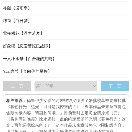
祚颜【没雨季】
秣荷【白日梦】
雪翎梧花【浮生若梦】
好象熊【恋爱警报已故障】
一只小水母【百合花的共鸣】
Yasi言希【奔向你的星眸】
上一页
下一页
相关推荐：
德鲁伊少女
爱的时差
被继父懆肿了嫩批
校草被要挟扣批
《暮色行光：这光，可能是我撩来的！》「※本作品未来章节将包
含限制级内容，请斟酌阅读。」目前暂时固定每
爱情原点（完）
《将你写进晚霞》
比永远短一点的约定
反派即光明
《暮色行光：这
光，可能是我撩来的！》「※本作品未来章节将包含限制级内容，
请斟酌阅读。」目前暂时固定每
我要带你逃往余晖
伪神游戏