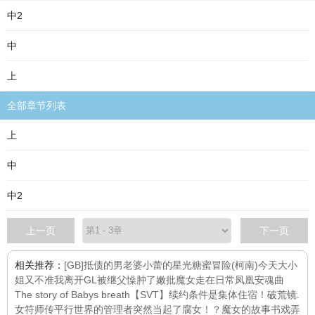
中2
中
上
全部章节列表
上
中
中2
上一页
下一页
相关推荐：
[GB]抵债的男老婆
小蕾的星光糖蜜冒险
(柯南)今天大小
姐又不准我离开GL
被继父懆肿了嫩批
魔女走在日常
凤凰安魂曲
The story of Babys breath
【SVT】续约条件是集体住宿！
破荒镜.
女符师传
平行世界的管理者突然当起了腐女！？
魔女的故事书
戏弄