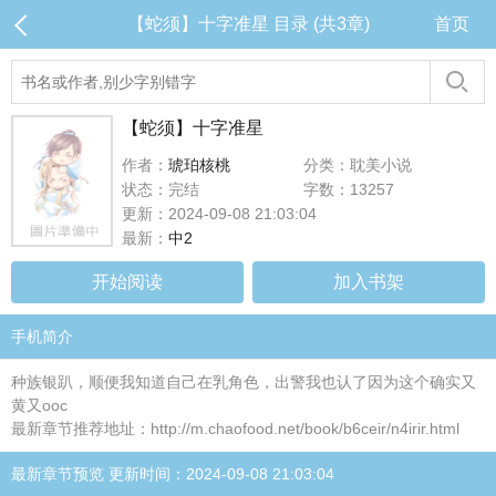
【蛇须】十字准星 目录 (共3章)
首页
【蛇须】十字准星
作者：
琥珀核桃
分类：耽美小说
状态：完结
字数：13257
更新：2024-09-08 21:03:04
最新：
中2
开始阅读
加入书架
手机简介
种族银趴，顺便我知道自己在乳角色，出警我也认了因为这个确实又
黄又ooc
最新章节推荐地址：http://m.chaofood.net/book/b6ceir/n4irir.html
最新章节预览 更新时间：2024-09-08 21:03:04