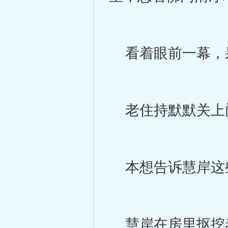
看着眼前一幕，果
老住持默默关上
本想告诉慧岸这
慧岸在房里抠挖着