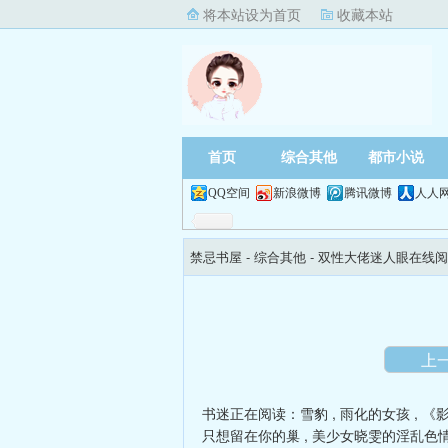
将本站设为首页
收藏本站
首页
综合其他
都市小说
QQ空间
新浪微博
腾讯微博
人人
禁忌书屋
- 综合其他 -
双性大佬迷人眼在线阅
上
书迷正在阅读：
雪豹
,
雨化的女孩
,
《
只想留在你的巢
,
美少女晓雯的淫乱色