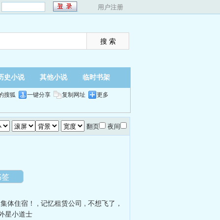
：
用户注册
历史小说
其他小说
临时书架
的搜狐
一键分享
复制网址
更多
翻页
夜间
书签
是集体住宿！
,
记忆租赁公司
,
不想飞了，
外星小道士