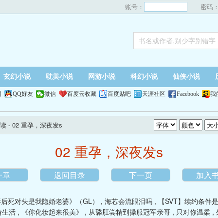
账号：
密码
玄幻小说
耽美小说
网游小说
科幻小说
仙侠小说
网
QQ好友
微信
百度云收藏
百度贴吧
天涯社区
Facebook
我
读
- 02 重孕，深夜发s
02 重孕，深夜发s
一章
返回目录
下一页
加入
影后死对头是我隐婚老婆》（GL）
,
海芯会流眼泪吗
,
【SVT】续约条件
情生活
,
《你化妆起来很美》
,
从舔肛尝精到操服冠军亲哥
,
只对你温柔
,