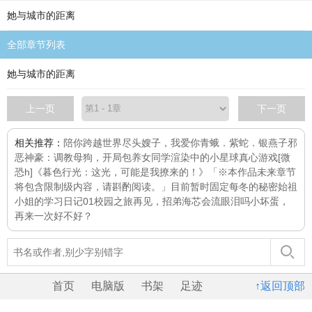
她与城市的距离
全部章节列表
她与城市的距离
上一页
下一页
相关推荐：
陪你跨越世界尽头
嫂子，我爱你
青蛾．紫蛇．银燕子
邪
恶神豪：调教母狗，开局包养女同学
渲染中的小星球
真心游戏[微
恐h]
《暮色行光：这光，可能是我撩来的！》「※本作品未来章节
将包含限制级内容，请斟酌阅读。」目前暂时固定每
冬的秘密
始祖
小姐的学习日记01校园之旅
再见，招弟
海芯会流眼泪吗
小坏蛋，
再来一次好不好？
首页
电脑版
书架
足迹
↑返回顶部