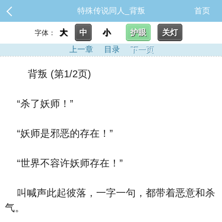
特殊传说同人_背叛
首页
大
中
小
护眼
关灯
字体：
上一章
目录
下一页
背叛 (第1/2页)
“杀了妖师！”
“妖师是邪恶的存在！”
“世界不容许妖师存在！”
叫喊声此起彼落，一字一句，都带着恶意和杀
气。