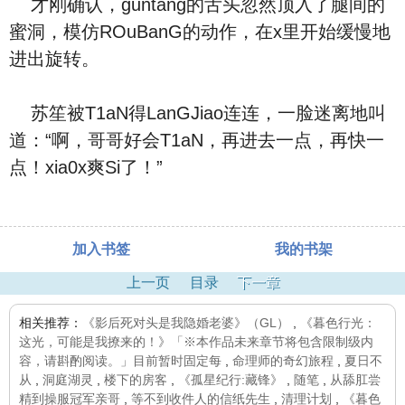
才刚确认，guntang的舌头忽然顶入了腿间的
蜜洞，模仿ROuBanG的动作，在x里开始缓慢地
进出旋转。
苏笙被T1aN得LanGJiao连连，一脸迷离地叫
道：“啊，哥哥好会T1aN，再进去一点，再快一
点！xia0x爽Si了！”
加入书签
我的书架
上一页
目录
下一章
相关推荐：
《影后死对头是我隐婚老婆》（GL）
,
《暮色行光：
这光，可能是我撩来的！》「※本作品未来章节将包含限制级内
容，请斟酌阅读。」目前暂时固定每
,
命理师的奇幻旅程
,
夏日不
从
,
洞庭湖灵
,
楼下的房客
,
《孤星纪行:藏锋》
,
随笔
,
从舔肛尝
精到操服冠军亲哥
,
等不到收件人的信纸先生
,
清理计划
,
《暮色