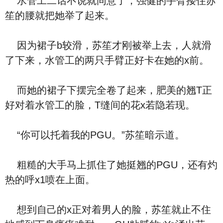
水管工二话不说就同意了，强健的手臂搂住苏
笙的腰就把她举了起来。
因为裙子b较滑，苏笙才刚被举上去，人就滑
了下来，水管工的两只手臂正好卡在她的x前。
而她的裙子下摆完全卷了起来，肥美的翘T正
好对着水管工的脸，T缝间的花x若隐若现。
“你可以托着我的PGU。”苏笙暗示道。
粗糙的大手马上抓住了她挺翘的PGU，还有灼
热的呼x1喷在上面。
想到自己的x正对着男人的脸，苏笙就止不住