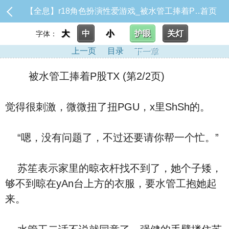
【全息】r18角色扮演性爱游戏_被水管工捧着P股TX
首页
大
中
小
护眼
关灯
字体：
上一页
目录
下一章
被水管工捧着P股TX (第2/2页)
觉得很刺激，微微扭了扭PGU，x里ShSh的。
“嗯，没有问题了，不过还要请你帮一个忙。”
苏笙表示家里的晾衣杆找不到了，她个子矮，
够不到晾在yAn台上方的衣服，要水管工抱她起
来。