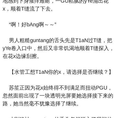
地感到下身瘙痒难耐，一GU粘腻的yYe涌出花
x，顺着T缝流了下去。
“啊！好bAng啊～～”
男人粗糙guntang的舌头先是T1aN过T缝，把
yYe卷入口中，然后又非常饥渴地顺着T缝探入，
在花x边缘刮擦。
【水管工想T1aN你的x，请选择是否继续？】
苏笙正因为花x始终得不到满足而扭动PGU，
忽然面前出现了一块透明光屏要她选择接下来的
路，她当然毫不犹豫选择了继续。