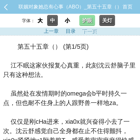
联姻对象她总有心事（ABO）_第五十五章（）
首页
大
中
小
护眼
关灯
字体：
上一章
目录
下一页
第五十五章（） (第1/5页)
江不眠这家伙报复心真重，此刻沈云舒脑子里
只有这种想法。
虽然处在发情期时的omega会b平时持久一
点，但也耐不住身上的人跟野兽一样地za。
仅仅是刚cHa进来，xia0x就兴奋得小去了一
次。沈云舒感觉自己全身都在止不住得颤抖，