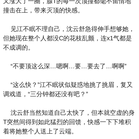
又涨大了一圈，腺T的每一次顶撞都毫不留情地
撞击在上，带来灭顶的快感。
见江不眠不理自己，沈云舒急得伸手想够她，
但她现在整个人都没C的花枝乱颤，连x1气都是
不成调的。
“不要顶这么深…嗯啊…要…要去了…啊啊”
“这么快？”江不眠状似疑惑地挑了挑眉，复又
调戏道，“三分钟都还没有吧？”
沈云舒当然知道自己太快了，但本就空虚的身
T突然间得到如此猛烈的回馈，快感一下下堆积
着将她整个人送上了云端。