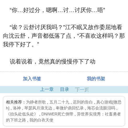
“你…好过分，嗯啊…讨…讨厌你…唔”
“诶？云舒讨厌我吗？”江不眠又故作委屈地看
向沈云舒，声音都低落了点，“不喜欢这样吗？那
我停下好了。”
说着说着，竟然真的慢慢停下了动
加入书签
我的书架
上一章
目录
下一页
相关推荐：
为静者所歌
,
五月二十九
,
迟到的告白
,
真心游戏[微恐
h]
,
洛神
,
琴瑟风月浪无边
,
卑微炉鼎回忆录
,
海芯会流眼泪吗
,
《抬头处低头处》
,
DNIWER死亡倒带
,
异世界实境秀：社畜勇者
的下班之路
,
我的白衣天使