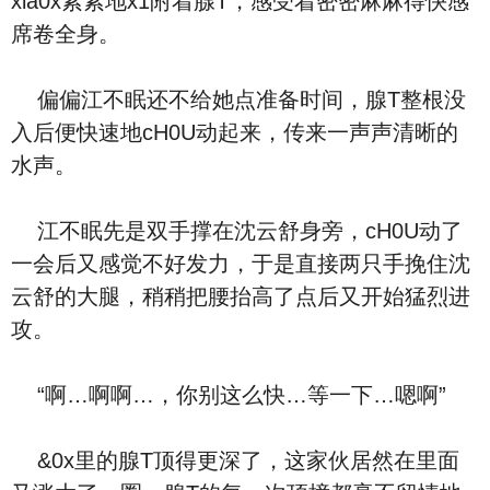
xia0x紧紧地x1附着腺T，感受着密密麻麻得快感
席卷全身。
偏偏江不眠还不给她点准备时间，腺T整根没
入后便快速地cH0U动起来，传来一声声清晰的
水声。
江不眠先是双手撑在沈云舒身旁，cH0U动了
一会后又感觉不好发力，于是直接两只手挽住沈
云舒的大腿，稍稍把腰抬高了点后又开始猛烈进
攻。
“啊…啊啊…，你别这么快…等一下…嗯啊”
&0x里的腺T顶得更深了，这家伙居然在里面