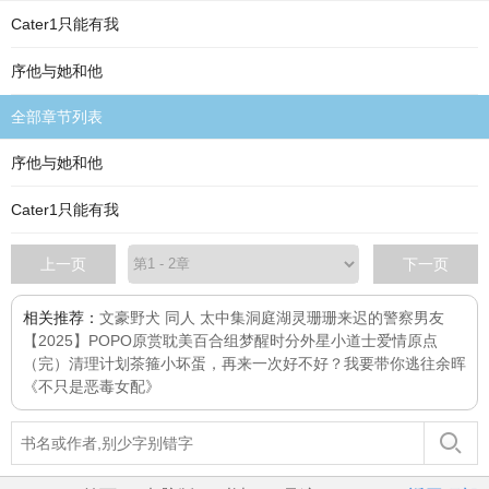
Cater1只能有我
序他与她和他
全部章节列表
序他与她和他
Cater1只能有我
上一页
下一页
相关推荐：
文豪野犬 同人 太中集
洞庭湖灵
珊珊来迟的警察男友
【2025】POPO原赏耽美百合组
梦醒时分
外星小道士
爱情原点
（完）
清理计划
茶箍
小坏蛋，再来一次好不好？
我要带你逃往余晖
《不只是恶毒女配》