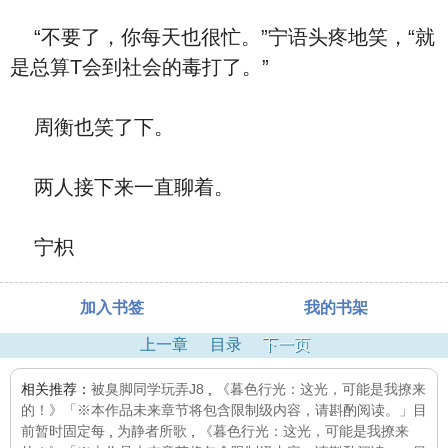
“不要了，你每天也很忙。”宁语头疼地笑，“就
是总算T会到社会的毒打了。”
周衡也笑了下。
两人接下来一直聊着。
宁枳
加入书签
我的书架
上一章
目录
下一页
相关推荐：
被臭脚同学玩弄J8
,
《暮色行光：这光，可能是我撩来
的！》「※本作品未来章节将包含限制级内容，请斟酌阅读。」目
前暂时固定每
,
为静者所歌
,
《暮色行光：这光，可能是我撩来