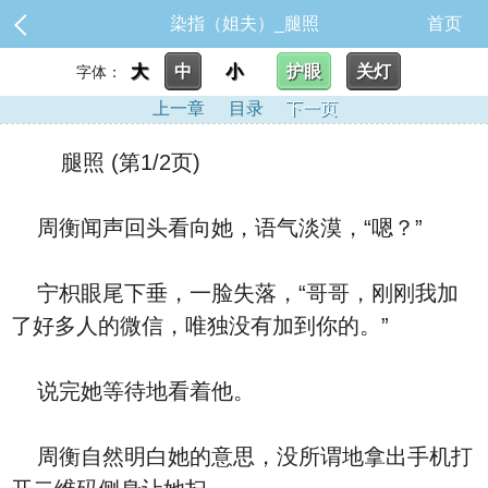
染指（姐夫）_腿照
首页
大
中
小
护眼
关灯
字体：
上一章
目录
下一页
腿照 (第1/2页)
周衡闻声回头看向她，语气淡漠，“嗯？”
宁枳眼尾下垂，一脸失落，“哥哥，刚刚我加
了好多人的微信，唯独没有加到你的。”
说完她等待地看着他。
周衡自然明白她的意思，没所谓地拿出手机打