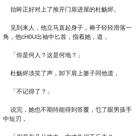
抬眸正好对上了推开门扉进屋的杜觞烬。
见到来人，他立马直起身子，褥子轻轻滑落一
角，他cH0U出袖中匕首，指着她，道，
「你是何人？这是何地？」
杜觞烬淡笑了声，卸下肩上篓子同他道，
「不记得了？」
说完，她也不期待能得到答覆，乜了眼男孩手
中短刃，