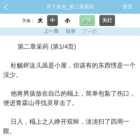
月下未央_第二章采药
首页
大
中
小
护眼
关灯
字体：
上一章
目录
下一页
第二章采药 (第1/4页)
杜觞烬这儿虽是小屋，但该有的东西愣是一个
没少。
他将男孩放在自己的榻上，简单包紮了伤口，
便进青霖山寻找灵草去了。
日入，榻上之人睁开双眸，淡淡扫了四周一
眼。