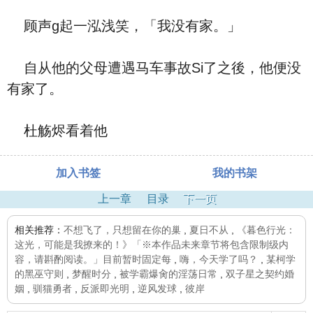
顾声g起一泓浅笑，「我没有家。」
自从他的父母遭遇马车事故Si了之後，他便没
有家了。
杜觞烬看着他
加入书签
我的书架
上一章
目录
下一页
相关推荐：
不想飞了，只想留在你的巢
,
夏日不从
,
《暮色行光：
这光，可能是我撩来的！》「※本作品未来章节将包含限制级内
容，请斟酌阅读。」目前暂时固定每
,
嗨，今天学了吗？
,
某柯学
的黑巫守则
,
梦醒时分
,
被学霸爆肏的淫荡日常
,
双子星之契约婚
姻
,
驯猫勇者
,
反派即光明
,
逆风发球
,
彼岸