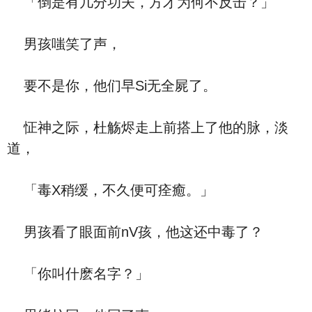
「倒是有几分功夫，方才为何不反击？」
男孩嗤笑了声，
要不是你，他们早Si无全屍了。
怔神之际，杜觞烬走上前搭上了他的脉，淡
道，
「毒X稍缓，不久便可痊癒。」
男孩看了眼面前nV孩，他这还中毒了？
「你叫什麽名字？」