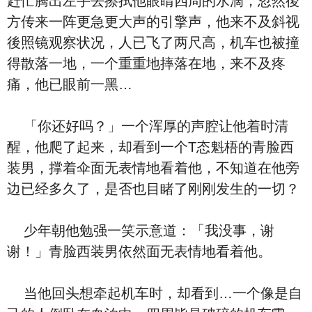
赶忙腾出左手去擦拭他眼睛四周的水滴，忽然後
方传来一阵更急更大声的引擎声，他来不及斜视
後照镜观察状况，人已飞了两尺高，机车也被撞
得散落一地，一个重重地摔落在地，来不及疼
痛，他已眼前一黑…
「你还好吗？」一个浑厚的声腔让他着时清
醒，他爬了起来，却看到一个T态魁梧的青脸西
装男，撑着伞面无表情地看着他，不知道在他旁
边已经多久了，是否也目睹了刚刚发生的一切？
少年朝他勉强一笑示意道：「我没事，谢
谢！」青脸西装男依然面无表情地看着他。
当他回头想牵起机车时，却看到…一个像是自