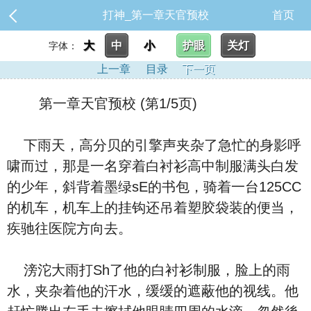
打神_第一章天官预校
首页
大
中
小
护眼
关灯
字体：
上一章
目录
下一页
第一章天官预校 (第1/5页)
下雨天，高分贝的引擎声夹杂了急忙的身影呼
啸而过，那是一名穿着白衬衫高中制服满头白发
的少年，斜背着墨绿sE的书包，骑着一台125CC
的机车，机车上的挂钩还吊着塑胶袋装的便当，
疾驰往医院方向去。
滂沱大雨打Sh了他的白衬衫制服，脸上的雨
水，夹杂着他的汗水，缓缓的遮蔽他的视线。他