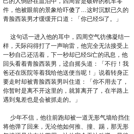
己的人倒卧在血泊中，四周皆是破碎的机车零
件，他被眼前的景象给吓傻了…这时沉默已久的
青脸西装男才缓缓开口道：「你已经Si了。」
这句话一进入他的耳中，四周空气彷佛凝结一
样，天际闷得打了一声响雷，他完全无法接受上
一秒自己还活着，下一秒却已经Si亡的讯息，他
回头看着青脸西装男，迳自摇头道：「不行！我
爸还在医院等着我给他送便当呢！」说着转身正
要走时却被青脸西装男叫住道：「你不用去了，
你暂时是离不开这里的，就算离开了，在半路上
遇到鬼差也是会被抓走的。」
少年不信，他往前跑却被一道无形气墙给挡住
将他弹了回来，无论他如何推、撞、踢，那无形