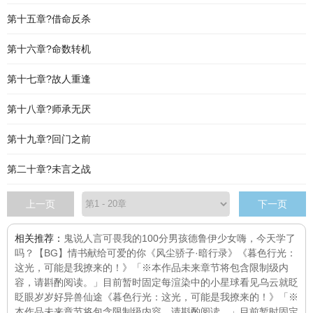
第十五章?借命反杀
第十六章?命数转机
第十七章?故人重逢
第十八章?师承无厌
第十九章?回门之前
第二十章?未言之战
上一页
下一页
相关推荐：
鬼说人言可畏
我的100分男孩
德鲁伊少女
嗨，今天学了
吗？
【BG】情书献给可爱的你
《风尘骄子·暗行录》
《暮色行光：
这光，可能是我撩来的！》「※本作品未来章节将包含限制级内
容，请斟酌阅读。」目前暂时固定每
渲染中的小星球
看见乌云就眨
眨眼
岁岁好
异兽仙途
《暮色行光：这光，可能是我撩来的！》「※
本作品未来章节将包含限制级内容，请斟酌阅读。」目前暂时固定