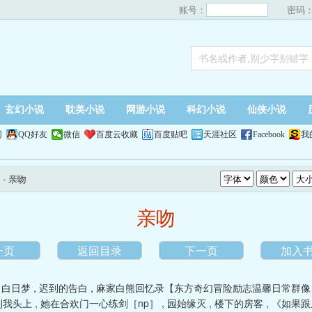
账号：
密码
玄幻小说
耽美小说
网游小说
科幻小说
仙侠小说
网
QQ好友
微信
百度云收藏
百度贴吧
天涯社区
Facebook
我
- 亲吻
亲吻
一页
返回目录
下一页
加入
,
白日梦
,
迟到的告白
,
麻家白熊回忆录【东方奇幻冒险励志温馨日常群像
到我头上
,
她在合欢门一心练剑［np］
,
园始缘灭
,
楼下的房客
,
《如果跟