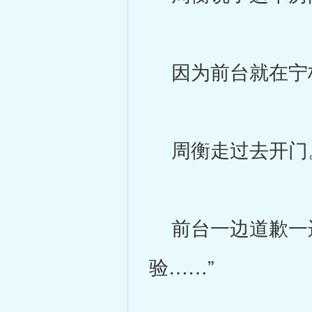
因为前台就在宁枳
周衡走过去开门
前台一边道歉一边
验……”