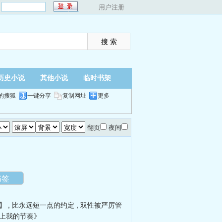
：
用户注册
历史小说
其他小说
临时书架
的搜狐
一键分享
复制网址
更多
翻页
夜间
书签
】
,
比永远短一点的约定
,
双性被严厉管
上我的节奏》