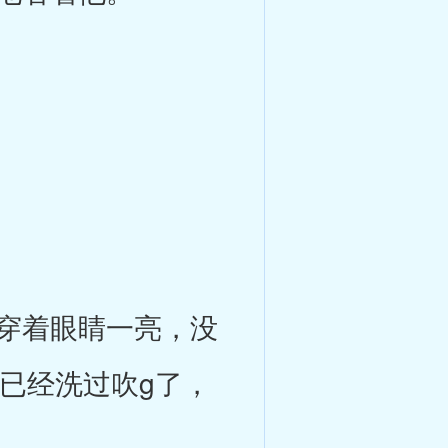
穿着眼睛一亮，没
已经洗过吹g了，