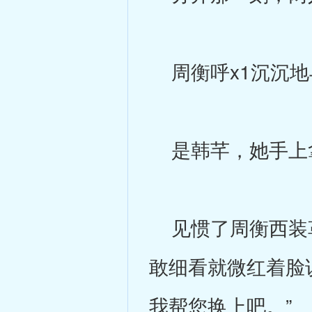
周衡呼x1沉沉地
是韩芊，她手上
见惯了周衡西装革
敢细看就微红着脸
我帮您换上吧。”