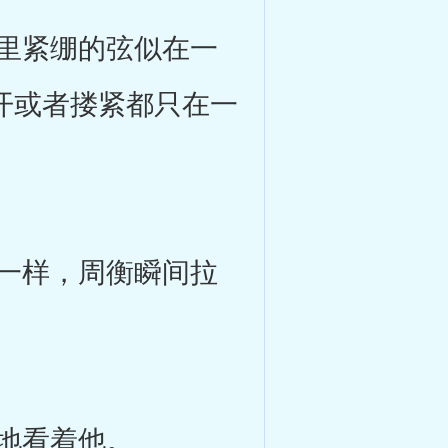
里紧绷的弦似在一
开或者搂紧都只在一
一样，周衡瞬间拉
地看着他。