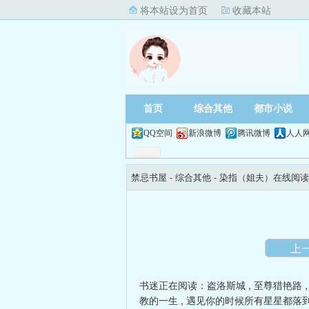
将本站设为首页
收藏本站
首页
综合其他
都市小说
QQ空间
新浪微博
腾讯微博
人人
禁忌书屋
- 综合其他 -
染指（姐夫）在线阅读
上
书迷正在阅读：
盗洛斯城
,
至尊猎艳路
教的一生
,
遇见你的时候所有星星都落