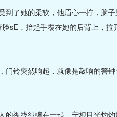
到了她的柔软，他眉心一拧，脑子
着脸sE，抬起手覆在她的后背上，拉
门铃突然响起，就像是敲响的警钟
的视线纠缠在一起，宁枳目光灼灼