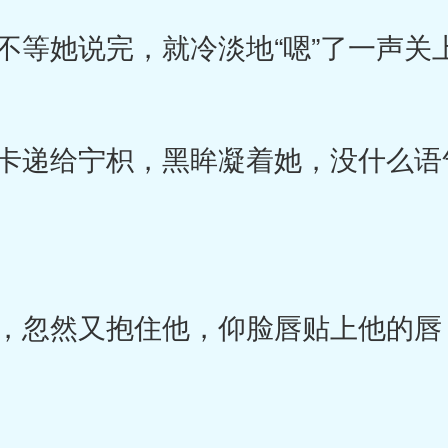
等她说完，就冷淡地“嗯”了一声关
递给宁枳，黑眸凝着她，没什么语气
忽然又抱住他，仰脸唇贴上他的唇，张