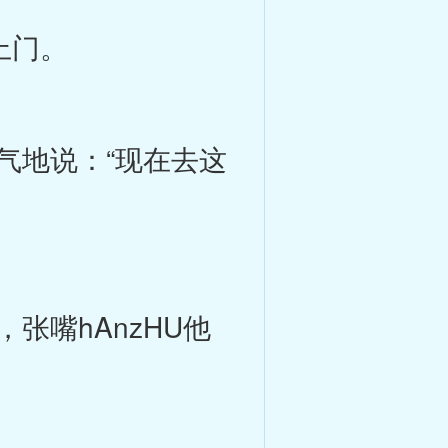
上门。
地说：“现在去这
嘴hAnzHU他