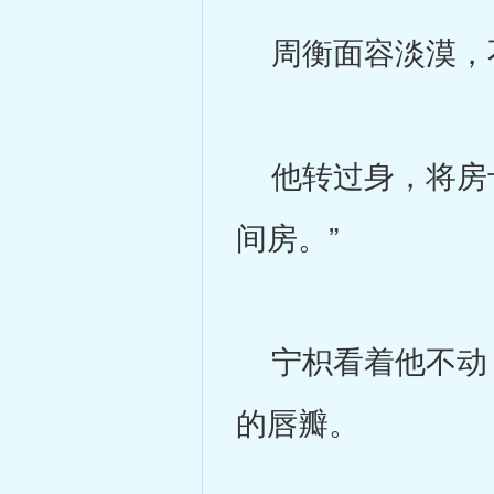
周衡面容淡漠，不
他转过身，将房卡
间房。”
宁枳看着他不动，
的唇瓣。