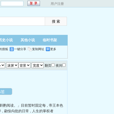
：
用户注册
历史小说
其他小说
临时书架
的搜狐
一键分享
复制网址
更多
翻页
夜间
书签
斟酌阅读。」目前暂时固定每
,
帝王本色
季
,
勐懆禸批的日常
,
人生的掌权者