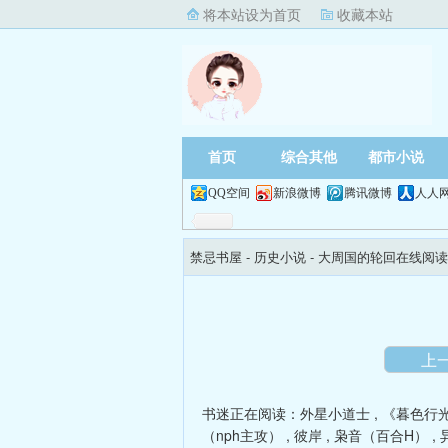
将本站设为首页
收藏本站
首页
综合其他
都市小说
QQ空间
新浪微博
腾讯微博
人人
禁忌书屋
- 历史小说 -
大周国的轮回在线阅读
上
书迷正在阅读：
外星小道士
,
《暮色行
（nph主攻）
,
彼岸
,
枭音（百合H）
,