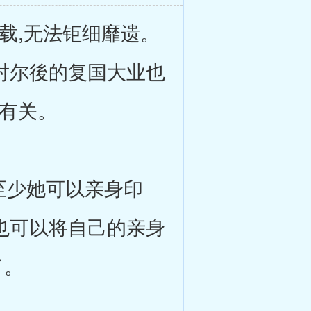
载,无法钜细靡遗。
,对尔後的复国大业也
网有关。
至少她可以亲身印
她也可以将自己的亲身
了。