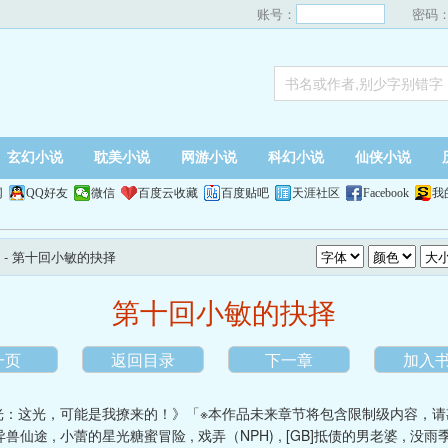
账号：
密码
玄幻小说
耽美小说
网游小说
科幻小说
仙侠小说
网
QQ好友
微信
百度云收藏
百度贴吧
天涯社区
Facebook
我
- 第十回小敏的抉择
第十回小敏的抉择
一页
返回目录
下一章
加入
光：这光，可能是我撩来的！》「※本作品未来章节将包含限制级内容，请
异兽仙途
,
小蕾的星光糖蜜冒险
,
戏弄（NPH)
,
[GB]抵债的男老婆
,
没雨