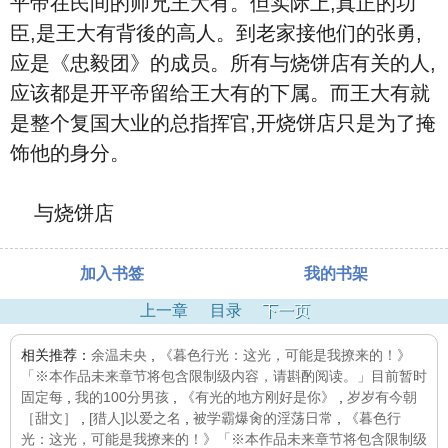
平帝在民间的师兄王大有。但实际上,真正的功
臣,是王大有背後的高人。到老家接他们的张勇,
应是《忠毅团》的成员。所有与烧饼店有关的人,
应该都是开平帝留给王大有的下属。而王大有就
是整个复国大业的总指挥官,开烧饼店只是为了掩
饰他的身分。
与烧饼店
加入书签
我的书架
上一章
目录
下一页
相关推荐：
余温未央
,
《暮色行光：这光，可能是我撩来的！》
「※本作品未来章节将包含限制级内容，请斟酌阅读。」目前暂时
固定每
,
我的100分男孩
,
《有光的地方刚好是你》
,
岁岁有今朝
［甜文］
,
[猎人]以爱之名
,
被学霸爆肏的淫荡日常
,
《暮色行
光：这光，可能是我撩来的！》「※本作品未来章节将包含限制级