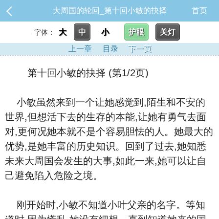
大周国的轮回_第十回小敏的抉择
首页
大
中
小
护眼
关灯
字体：
上一章
目录
下一页
第十回小敏的抉择 (第1/2页)
小敏虽然来到一个让她感觉到,陌生和不安的
世界,但想活下去的生存的本能,让她有勇气去面
对,更何况她本就不是个容易胆怯的人。她最大的
优势,是她丰富的历史知识。回到了过去,她知悉
未来大周国会发生的大事,如此一来,她可以让自
己避免陷入危险之境。
刚开始时,小敏不知道小叶父亲的名字。等知