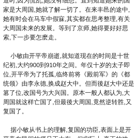
道时,因为慌乱,她没有细想。直到知道她来的国
家是大周国,她就了解一切了。在来丰邑的途中,
她有时会在马车中假寐,其实都在思考整理,有关
大周国未来的发展。等到了京师,她得要好好思
索,下一步要怎麽走。
小敏由开平帝崩逝,就知道现在的时间是十世
纪初,大约900到910年之间。年仅十岁的太子即
位,开平帝为了托孤,临终前将《殿前军》的《都
统领》由李永德,换成赵大中。但而後赵大中还是
篡了位,改国号为大兴国。原本一般人都认为,大
周国就这样亡国了,但最後大周国,竟然逆转胜,又
复国了。
据小敏从书上的理解,复国的功臣,表面上是开