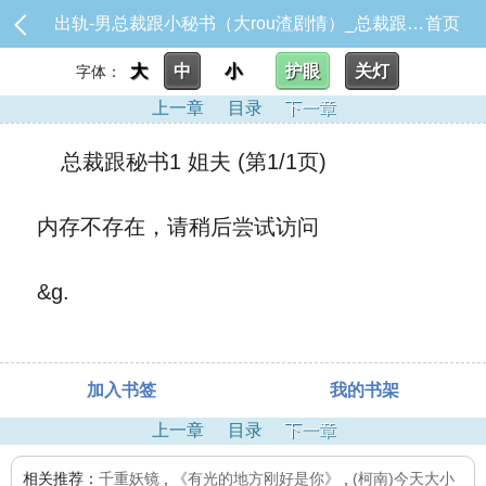
出轨-男总裁跟小秘书（大rou渣剧情）_总裁跟秘书1 姐夫
首页
大
中
小
护眼
关灯
字体：
上一章
目录
下一章
总裁跟秘书1 姐夫 (第1/1页)
内存不存在，请稍后尝试访问
&g.
加入书签
我的书架
上一章
目录
下一章
相关推荐：
千重妖镜
,
《有光的地方刚好是你》
,
(柯南)今天大小