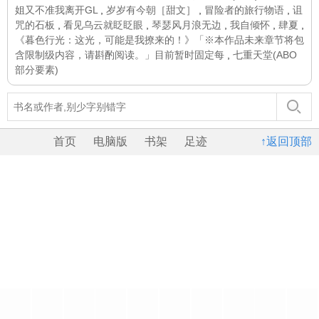
姐又不准我离开GL
,
岁岁有今朝［甜文］
,
冒险者的旅行物语
,
诅
咒的石板
,
看见乌云就眨眨眼
,
琴瑟风月浪无边
,
我自倾怀
,
肆夏
,
《暮色行光：这光，可能是我撩来的！》「※本作品未来章节将包
含限制级内容，请斟酌阅读。」目前暂时固定每
,
七重天堂(ABO
部分要素)
首页
电脑版
书架
足迹
↑返回顶部