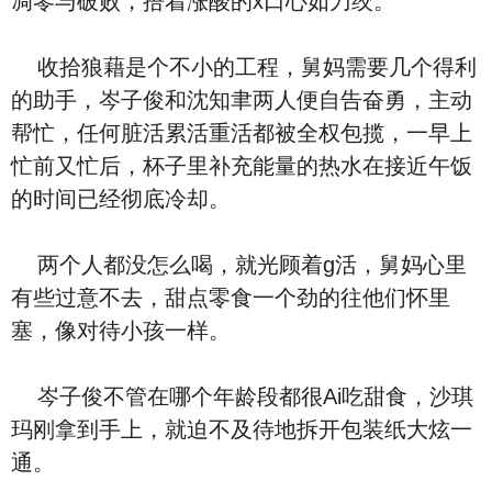
凋零与破败，捂着涨酸的x口心如刀绞。
收拾狼藉是个不小的工程，舅妈需要几个得利
的助手，岑子俊和沈知聿两人便自告奋勇，主动
帮忙，任何脏活累活重活都被全权包揽，一早上
忙前又忙后，杯子里补充能量的热水在接近午饭
的时间已经彻底冷却。
两个人都没怎么喝，就光顾着g活，舅妈心里
有些过意不去，甜点零食一个劲的往他们怀里
塞，像对待小孩一样。
岑子俊不管在哪个年龄段都很Ai吃甜食，沙琪
玛刚拿到手上，就迫不及待地拆开包装纸大炫一
通。