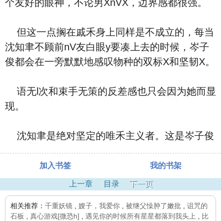
个友好的眼神，不论男XnVX，边界感都很强。
但这一点搁在戚禾身上同样是不成立的，每当
沈知聿不顾前nV友白眼y要凑上去的时候，岑子
俊都会在一旁默默地感叹物种的双标X和坚韧X。
语无l次和束手无策的反差感也只会因为她而显
现。
沈知聿是绝对坚定的唯禾主义者。这是岑子俊
加入书签
我的书架
上一章
目录
下一页
相关推荐：
千重妖镜
,
嫂子，我爱你
,
被继父懆肿了嫩批
,
诅咒的
石板
,
真心游戏[微恐h]
,
遇见你的时候所有星星都落到我头上
,
比