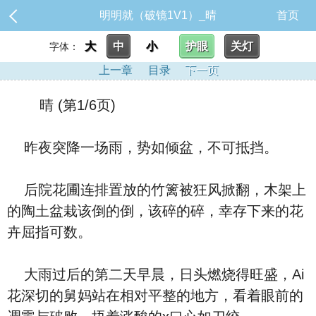
明明就（破镜1V1）_晴
首页
大
中
小
护眼
关灯
字体：
上一章
目录
下一页
晴 (第1/6页)
昨夜突降一场雨，势如倾盆，不可抵挡。
后院花圃连排置放的竹篱被狂风掀翻，木架上
的陶土盆栽该倒的倒，该碎的碎，幸存下来的花
卉屈指可数。
大雨过后的第二天早晨，日头燃烧得旺盛，Ai
花深切的舅妈站在相对平整的地方，看着眼前的