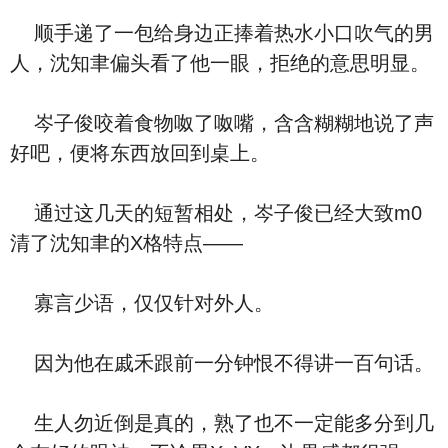
顺手递了一包给身边正捧着热水小口吹气的男
人，沈知聿偏头看了他一眼，拒绝的意思明显。
岑子俊咬着食物呶了呶嘴，含含糊糊地说了声
好吧，便将东西放回到桌上。
通过这几天的短暂相处，岑子俊已经大致m0
清了沈知聿的X格特点——
寡言少语，仅仅针对外人。
因为他在戚禾跟前一分钟恨不得讲一百句话。
生人勿近倒是真的，熟了也不一定能多分到几