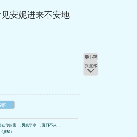
看见安妮进来不安地
书签
留在你的巢
,
男妓李水
,
夏日不从
,
《摘星》