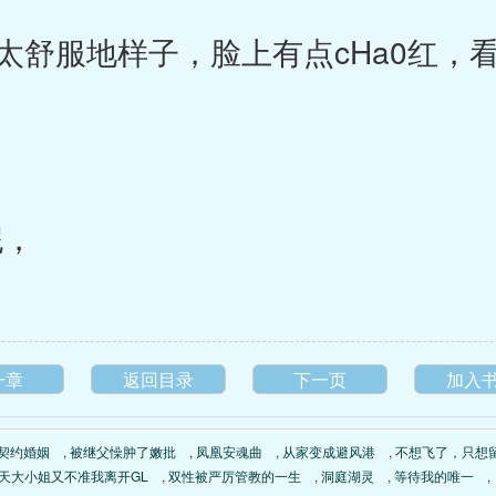
舒服地样子，脸上有点cHa0红，
妮，
一章
返回目录
下一页
加入
契约婚姻
,
被继父懆肿了嫩批
,
凤凰安魂曲
,
从家变成避风港
,
不想飞了，只想
今天大小姐又不准我离开GL
,
双性被严厉管教的一生
,
洞庭湖灵
,
等待我的唯一
,