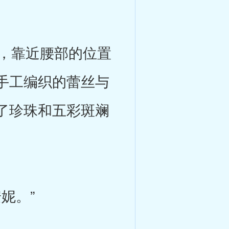
，靠近腰部的位置
手工编织的蕾丝与
了珍珠和五彩斑斓
妮。”