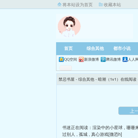
将本站设为首页
收藏本站
首页
综合其他
都市小说
QQ空间
新浪微博
腾讯微博
人人
禁忌书屋
- 综合其他 -
暗潮（1v1）在线阅读
上
书迷正在阅读：
渲染中的小星球
,
珊珊
过别人
,
孤城
,
真心游戏[微恐h]