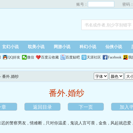
账号：
密码
玄幻小说
耽美小说
网游小说
科幻小说
仙侠小说
网
QQ好友
微信
百度云收藏
百度贴吧
天涯社区
Facebook
我
- 番外.婚纱
番外.婚纱
一章
返回目录
下一页
加入
来迟的警察男友
,
情难断
,
只对你温柔
,
鬼说人言可畏
,
金鱼
,
风起就恋爱