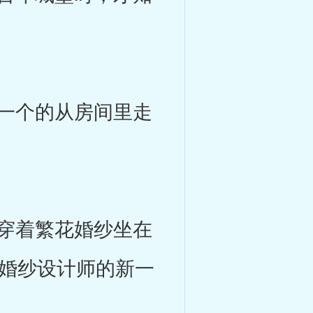
一个的从房间里走
穿着繁花婚纱坐在
的婚纱设计师的新一