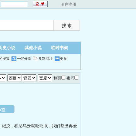
：
用户注册
历史小说
其他小说
临时书架
的搜狐
一键分享
复制网址
更多
翻页
夜间
书签
,
记疫
,
看见乌云就眨眨眼
,
我们都没再爱