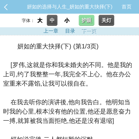
妍如的选择与人生_妍如的重大抉择(下)
首页
大
中
小
护眼
关灯
字体：
上一章
目录
下一页
妍如的重大抉择(下) (第1/3页)
[罗伟,这就是你和我未婚夫的不同。他是我的
上司,约了我整整一年,我完全不上心。他在办公
室重来不露馅,让我可以很自在。
在我去听你的演讲後,他向我告白。他明知当
时我的心里,根本没有他的位置,他还是愿意奋力
一搏,就算被我当面拒绝,他还是没有退缩]