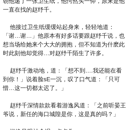
朝他递了一张卫生纸，他愕然头一仰，原来是他
一直在找的赵纾千。
他接过卫生纸缓缓站起身来，轻轻地道：
「谢…谢…」他原本有好多话要跟赵纾千说，也
想当场给她来个大大的拥抱，但不知道为什麽此
时此刻他却觉得…对赵纾千陌生了许多。
赵纾千激动地，道：「想不到….我还能在看
到你！」说着脸sE一沉，叹了口气道：「只可
惜…这一切都太迟了。」
赵纾千深情款款看着游逸风道：「之前听晏王
爷说，新任的海口城隍是你，这是真的吗？」