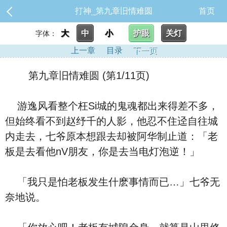
打神_第九章旧情难圆
首页
大
中
小
护眼
关灯
字体：
上一章
目录
下一页
第九章旧情难圆 (第1/11页)
游逸风看整个枉Si城的鬼魂都出来得差不多，
但始终看不到赵纾千的人影，他忍不住迳自往城
内走去，七爷原本想跟去却被阿华制止道：「老
板是去看他nV朋友，你是去当电灯泡逆！」
「我只是怕老板发生什麽事情而已…」七爷无
奈地说。