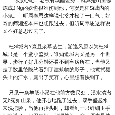
「你放心吧！老板有城隍金身，就算是山里修
炼成JiNg的妖也很难伤到他，何况是枉Si城内的
小鬼。」听周奉恩这样说七爷才松了一口气，好
奇的师湘澄本来也想跟过去，但听周奉恩这样说
又不好意思过去了。
枉Si城内Y森且杂草丛生，游逸风原以为枉Si
城只是一个蛮小监狱，谁知道城内又是另一个世
界，步行了好几分钟还看不到牢房所在，当他又
走了数里後隐约看到了建筑物的影子，他擦拭额
头上的汗水，露出了笑容，心里想着快到了。
只见一条羊肠小溪在他前方数尺处，溪水清澈
无b宛如山泉，他开心地跑了过去，双手盛起水
来洗把脸，当他再抬头时，却看到一只纤细玉手