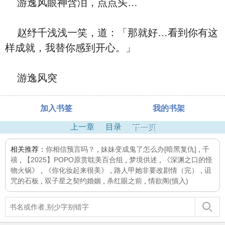
游逸风眼神含泪，点点头…
赵纾千浅浅一笑，道：「那就好…看到你有这
样成就，我替你感到开心。」
游逸风突
加入书签
我的书架
上一章
目录
下一页
相关推荐：
你相信预言吗？
,
妹妹变成鬼了怎么办[暗黑复仇]
,
千
禧
,
【2025】POPO原赏耽美百合组
,
梦境供述
,
《深渊之口的怪
物火锅》
,
《你化妆起来很美》
,
路人甲她非要改剧情（完）
,
诅
咒的石板
,
双子星之契约婚姻
,
杀红眼之前
,
情欲阁(慎入)