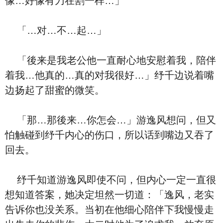
像…好像有刀在割一样…」
「…对…不…起…」
「後来是我老公他一直耐心地安慰着我，陪伴
着我…他真的…真的对我很好…」纾千边说着嘴
边扬起了甜蜜的微笑。
「那…那後来…你怎会…」游逸风想问，但又
怕触碰到纾千内心的伤口，所以话到嘴边又吞了
回去。
纾千知道游逸风即使不问，但内心一定一直很
想知道答案，她决定坦然一切道：「逸风，老实
告诉你也没关系。当初在他细心陪伴下我慢慢走