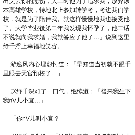
出失去你的悲伤，大二时他为了追求我，放弃原
本高雄学校，特地北上参加转学考，考进我们学
校，就是为了陪伴我。就这样慢慢地我也接受他
了。大学毕业後第二年我发现我怀孕了，他二话
不说就向我求婚，我就答应了他了…」说到这里
纾千浮上幸福地笑容。
游逸风内心埋怨忖道：「早知道当初就不跟千
里眼去天官预校了。」
赵纾千深x1了一口气，继续道：「後来我生下
我nV儿小宜…」
「你nV儿叫小宜？」