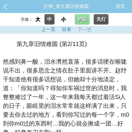
打神_第九章旧情难圆
首页
大
中
小
护眼
关灯
字体：
上一页
目录
下一页
第九章旧情难圆 (第2/11页)
然感到鼻一酸，泪水潸然直落，很多话哽在喉咙
说不出，很多思念之情在肚子里面讲不开。赵纾
千知道他有很多话想说，但她却十分地淡定，
道：「你知道吗？得知你车祸过世的消息时，我
整整难过了一年，这一年来我每天都过着活Si人
的日子，眼眶里的泪水常常就这样满了出来，只
要去你去过的地方，看到你写过的每一个字，m0
到你m0过的东西时…我的心就会揪成一团…好