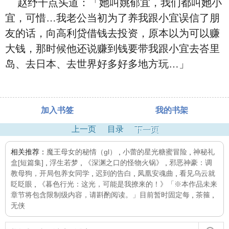
赵纾千点头道：「她叫姚郁宜，我们都叫她小
宜，可惜…我老公当初为了养我跟小宜误信了朋
友的话，向高利贷借钱去投资，原本以为可以赚
大钱，那时候他还说赚到钱要带我跟小宜去峇里
岛、去日本、去世界好多好多地方玩…」
加入书签
我的书架
上一页
目录
下一页
相关推荐：
魔王母女的秘情（gl）
,
小蕾的星光糖蜜冒险
,
神秘礼
盒[短篇集]
,
浮生若梦
,
《深渊之口的怪物火锅》
,
邪恶神豪：调
教母狗，开局包养女同学
,
迟到的告白
,
凤凰安魂曲
,
看见乌云就
眨眨眼
,
《暮色行光：这光，可能是我撩来的！》「※本作品未来
章节将包含限制级内容，请斟酌阅读。」目前暂时固定每
,
茶箍
,
无侠